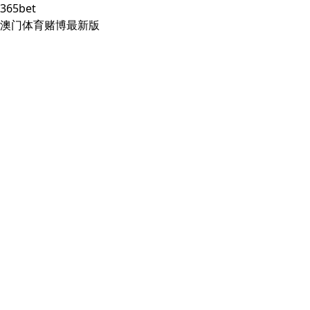
365bet
澳门体育赌博最新版