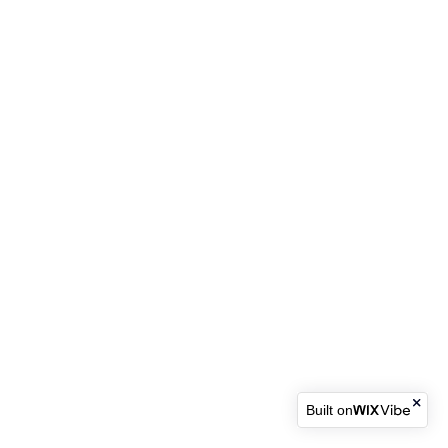
Built on